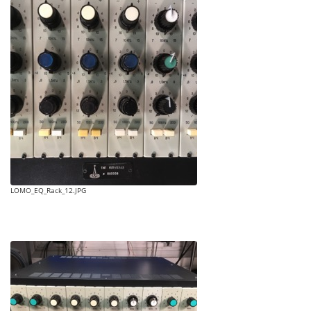
LOMO_EQ_Rack_12.JPG